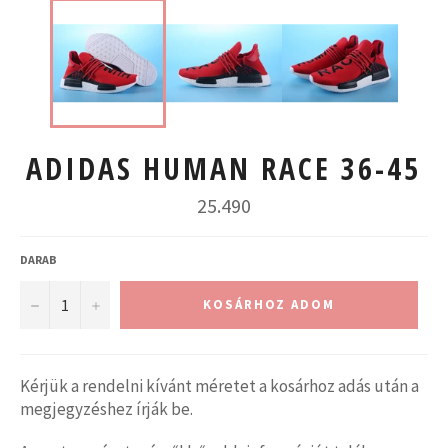
ADIDAS HUMAN RACE 36-45
Normál
25.490
ár
DARAB
−
+
KOSÁRHOZ ADOM
Kérjük a rendelni kívánt méretet a kosárhoz adás után a
megjegyzéshez írják be.