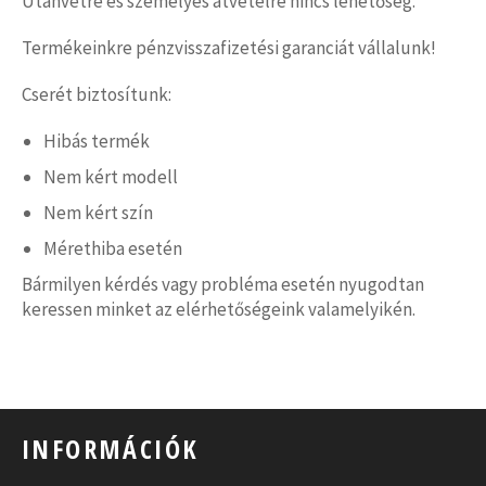
Utánvétre és személyes átvételre nincs lehetőség.
Termékeinkre pénzvisszafizetési garanciát vállalunk!
Cserét biztosítunk:
Hibás termék
Nem kért modell
Nem kért szín
Mérethiba esetén
Bármilyen kérdés vagy probléma esetén nyugodtan
keressen minket az elérhetőségeink valamelyikén.
INFORMÁCIÓK