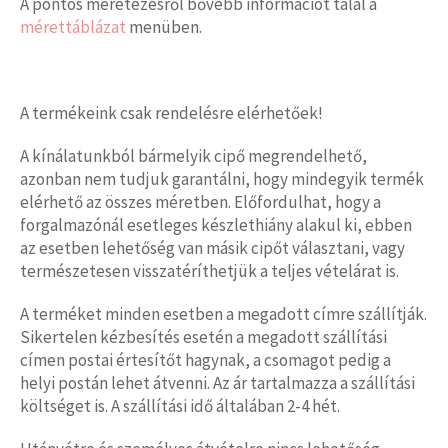
A pontos méretezésről bővebb információt talál a
mérettáblázat
menüben.
A termékeink csak rendelésre elérhetőek!
A kínálatunkból bármelyik cipő megrendelhető,
azonban nem tudjuk garantálni, hogy mindegyik termék
elérhető az összes méretben. Előfordulhat, hogy a
forgalmazónál esetleges készlethiány alakul ki, ebben
az esetben lehetőség van másik cipőt választani, vagy
természetesen visszatéríthetjük a teljes vételárat is.
A terméket minden esetben a megadott címre szállítják.
Sikertelen kézbesítés esetén a megadott szállítási
címen postai értesítőt hagynak, a csomagot pedig a
helyi postán lehet átvenni. Az ár tartalmazza a szállítási
költséget is. A szállítási idő általában 2-4 hét.