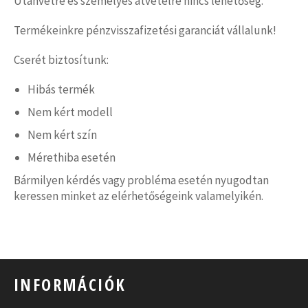
Utánvétre és személyes átvételre nincs lehetőség.
Termékeinkre pénzvisszafizetési garanciát vállalunk!
Cserét biztosítunk:
Hibás termék
Nem kért modell
Nem kért szín
Mérethiba esetén
Bármilyen kérdés vagy probléma esetén nyugodtan
keressen minket az elérhetőségeink valamelyikén.
INFORMÁCIÓK