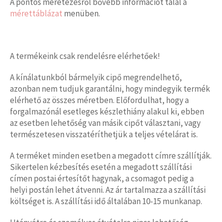
A pontos méretezésről bővebb információt talál a
mérettáblázat
menüben.
A termékeink csak rendelésre elérhetőek!
A kínálatunkból bármelyik cipő megrendelhető,
azonban nem tudjuk garantálni, hogy mindegyik termék
elérhető az összes méretben. Előfordulhat, hogy a
forgalmazónál esetleges készlethiány alakul ki, ebben
az esetben lehetőség van másik cipőt választani, vagy
természetesen visszatéríthetjük a teljes vételárat is.
A terméket minden esetben a megadott címre szállítják.
Sikertelen kézbesítés esetén a megadott szállítási
címen postai értesítőt hagynak, a csomagot pedig a
helyi postán lehet átvenni. Az ár tartalmazza a szállítási
költséget is. A szállítási idő általában 10-15 munkanap.