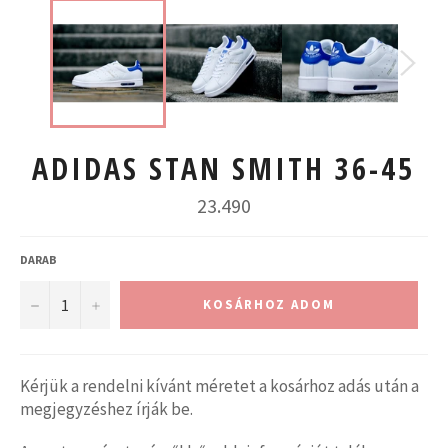
ADIDAS STAN SMITH 36-45
Normál
23.490
ár
DARAB
−
+
KOSÁRHOZ ADOM
Kérjük a rendelni kívánt méretet a kosárhoz adás után a
megjegyzéshez írják be.