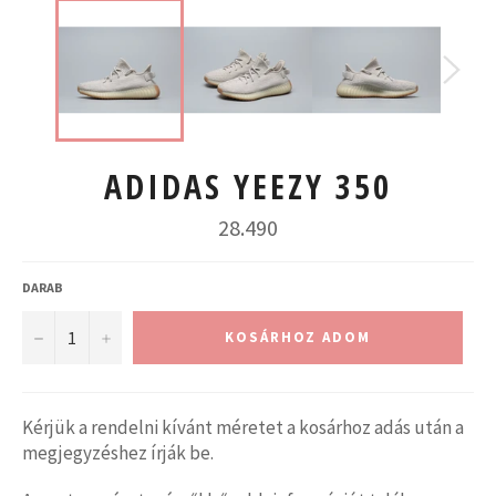
ADIDAS YEEZY 350
Normál
28.490
ár
DARAB
−
+
KOSÁRHOZ ADOM
Kérjük a rendelni kívánt méretet a kosárhoz adás után a
megjegyzéshez írják be.