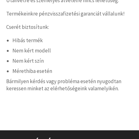
Utánvétre és személyes átvételre nincs lehetőség.
Termékeinkre pénzvisszafizetési garanciát vállalunk!
Cserét biztosítunk:
Hibás termék
Nem kért modell
Nem kért szín
Mérethiba esetén
Bármilyen kérdés vagy probléma esetén nyugodtan
keressen minket az elérhetőségeink valamelyikén.