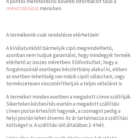
A pontos méretezésről bővebb információt talál a
mérettáblázat
menüben.
A termékeink csak rendelésre elérhetőek!
A kínálatunkból bármelyik cipő megrendelhető,
azonban nem tudjuk garantálni, hogy mindegyik termék
elérhető az összes méretben. Előfordulhat, hogy a
forgalmazónál esetleges készlethiány alakul ki, ebben
az esetben lehetőség van másik cipőt választani, vagy
természetesen visszatéríthetjük a teljes vételárat is.
A terméket minden esetben a megadott címre szállítják.
Sikertelen kézbesítés esetén a megadott szállítási
címen postai értesítőt hagynak, a csomagot pedig a
helyi postán lehet átvenni. Az ár tartalmazza a szállítási
költséget is. A szállítási idő általában 2-4 hét.