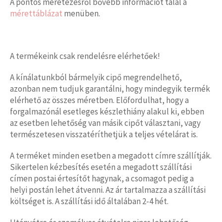
A pontos méretezésről bővebb információt talál a
mérettáblázat
menüben.
A termékeink csak rendelésre elérhetőek!
A kínálatunkból bármelyik cipő megrendelhető,
azonban nem tudjuk garantálni, hogy mindegyik termék
elérhető az összes méretben. Előfordulhat, hogy a
forgalmazónál esetleges készlethiány alakul ki, ebben
az esetben lehetőség van másik cipőt választani, vagy
természetesen visszatéríthetjük a teljes vételárat is.
A terméket minden esetben a megadott címre szállítják.
Sikertelen kézbesítés esetén a megadott szállítási
címen postai értesítőt hagynak, a csomagot pedig a
helyi postán lehet átvenni. Az ár tartalmazza a szállítási
költséget is. A szállítási idő általában 2-4 hét.