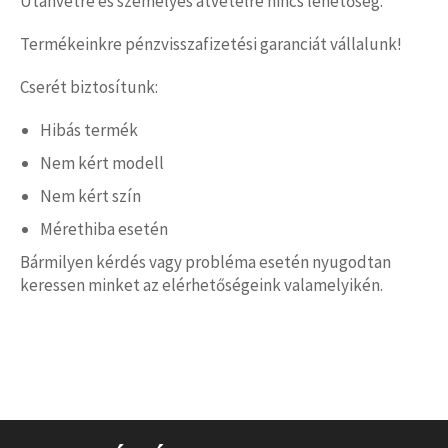
Utánvétre és személyes átvételre nincs lehetőség.
Termékeinkre pénzvisszafizetési garanciát vállalunk!
Cserét biztosítunk:
Hibás termék
Nem kért modell
Nem kért szín
Mérethiba esetén
Bármilyen kérdés vagy probléma esetén nyugodtan
keressen minket az elérhetőségeink valamelyikén.