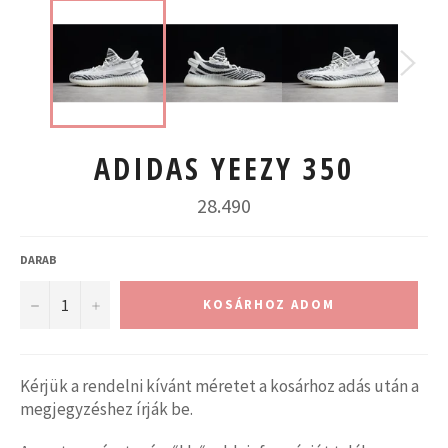
ADIDAS YEEZY 350
Normál
28.490
ár
DARAB
−
+
KOSÁRHOZ ADOM
Kérjük a rendelni kívánt méretet a kosárhoz adás után a
megjegyzéshez írják be.