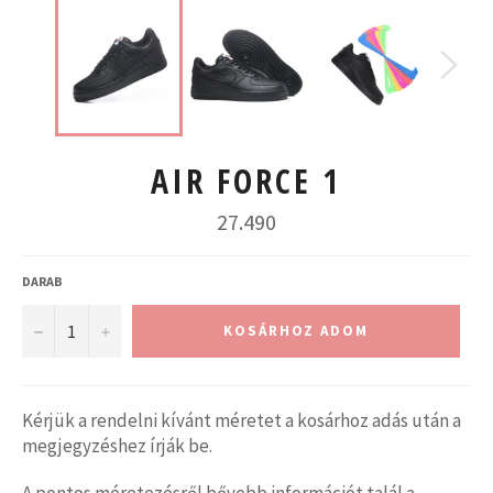
AIR FORCE 1
Normál
27.490
ár
DARAB
−
+
KOSÁRHOZ ADOM
Kérjük a rendelni kívánt méretet a kosárhoz adás után a
megjegyzéshez írják be.
A pontos méretezésről bővebb információt talál a