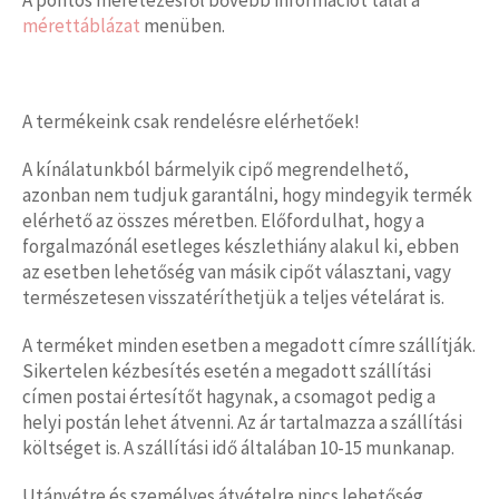
mérettáblázat
menüben.
A termékeink csak rendelésre elérhetőek!
A kínálatunkból bármelyik cipő megrendelhető,
azonban nem tudjuk garantálni, hogy mindegyik termék
elérhető az összes méretben. Előfordulhat, hogy a
forgalmazónál esetleges készlethiány alakul ki, ebben
az esetben lehetőség van másik cipőt választani, vagy
természetesen visszatéríthetjük a teljes vételárat is.
A terméket minden esetben a megadott címre szállítják.
Sikertelen kézbesítés esetén a megadott szállítási
címen postai értesítőt hagynak, a csomagot pedig a
helyi postán lehet átvenni. Az ár tartalmazza a szállítási
költséget is. A szállítási idő általában 10-15 munkanap.
Utánvétre és személyes átvételre nincs lehetőség.