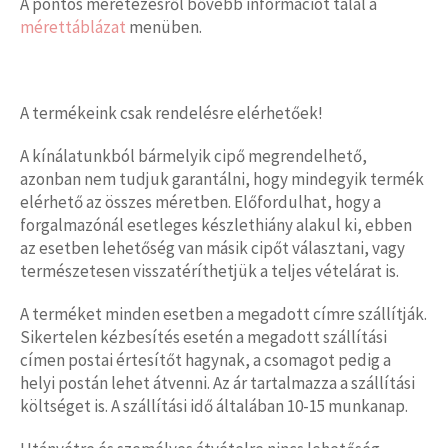
A pontos méretezésről bővebb információt talál a
mérettáblázat
menüben.
A termékeink csak rendelésre elérhetőek!
A kínálatunkból bármelyik cipő megrendelhető,
azonban nem tudjuk garantálni, hogy mindegyik termék
elérhető az összes méretben. Előfordulhat, hogy a
forgalmazónál esetleges készlethiány alakul ki, ebben
az esetben lehetőség van másik cipőt választani, vagy
természetesen visszatéríthetjük a teljes vételárat is.
A terméket minden esetben a megadott címre szállítják.
Sikertelen kézbesítés esetén a megadott szállítási
címen postai értesítőt hagynak, a csomagot pedig a
helyi postán lehet átvenni. Az ár tartalmazza a szállítási
költséget is. A szállítási idő általában 10-15 munkanap.