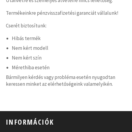
Utánvétre és személyes átvételre nincs lehetőség.
Termékeinkre pénzvisszafizetési garanciát vállalunk!
Cserét biztosítunk:
Hibás termék
Nem kért modell
Nem kért szín
Mérethiba esetén
Bármilyen kérdés vagy probléma esetén nyugodtan
keressen minket az elérhetőségeink valamelyikén.
INFORMÁCIÓK