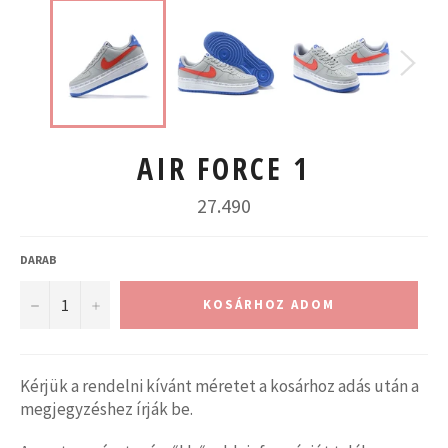
AIR FORCE 1
Normál
27.490
ár
DARAB
−
+
KOSÁRHOZ ADOM
Kérjük a rendelni kívánt méretet a kosárhoz adás után a
megjegyzéshez írják be.