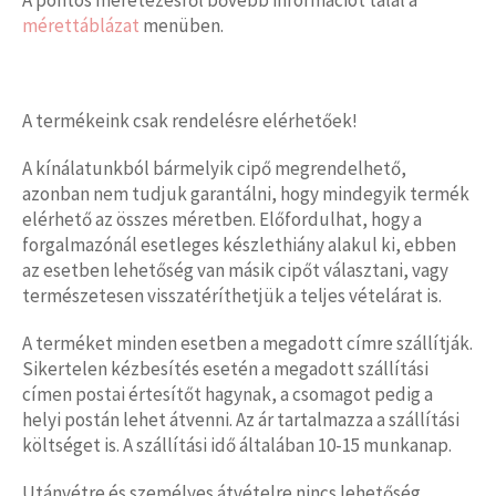
mérettáblázat
menüben.
A termékeink csak rendelésre elérhetőek!
A kínálatunkból bármelyik cipő megrendelhető,
azonban nem tudjuk garantálni, hogy mindegyik termék
elérhető az összes méretben. Előfordulhat, hogy a
forgalmazónál esetleges készlethiány alakul ki, ebben
az esetben lehetőség van másik cipőt választani, vagy
természetesen visszatéríthetjük a teljes vételárat is.
A terméket minden esetben a megadott címre szállítják.
Sikertelen kézbesítés esetén a megadott szállítási
címen postai értesítőt hagynak, a csomagot pedig a
helyi postán lehet átvenni. Az ár tartalmazza a szállítási
költséget is. A szállítási idő általában 10-15 munkanap.
Utánvétre és személyes átvételre nincs lehetőség.