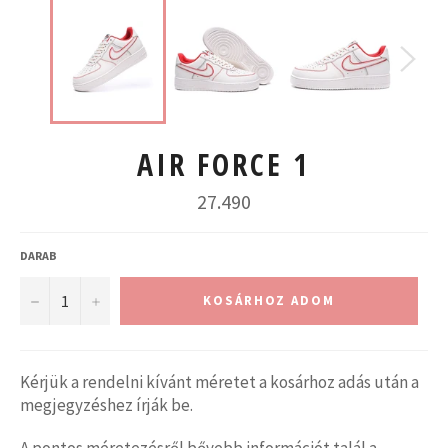
AIR FORCE 1
Normál
27.490
ár
DARAB
−
+
KOSÁRHOZ ADOM
Kérjük a rendelni kívánt méretet a kosárhoz adás után a
megjegyzéshez írják be.
A pontos méretezésről bővebb információt talál a