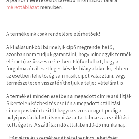
mérettáblázat
menüben.
A termékeink csak rendelésre elérhetőek!
A kínálatunkból bármelyik cipő megrendelhető,
azonban nem tudjuk garantálni, hogy mindegyik termék
elérhető az összes méretben. Előfordulhat, hogy a
forgalmazónál esetleges készlethiány alakul ki, ebben
az esetben lehetőség van másik cipőt választani, vagy
természetesen visszatéríthetjük a teljes vételárat is.
A terméket minden esetben a megadott címre szállítják.
Sikertelen kézbesítés esetén a megadott szállítási
címen postai értesítőt hagynak, a csomagot pedig a
helyi postán lehet átvenni. Az ár tartalmazza a szállítási
költséget is. A szállítási idő általában 10-15 munkanap.
Utánvétre és személyes átvételre nincs lehetőség.