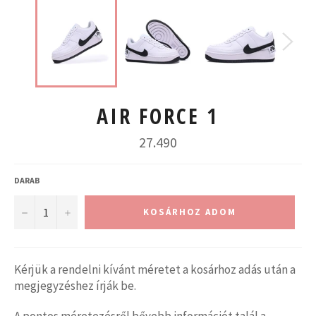
AIR FORCE 1
Normál
27.490
ár
DARAB
−
+
KOSÁRHOZ ADOM
Kérjük a rendelni kívánt méretet a kosárhoz adás után a
megjegyzéshez írják be.
A pontos méretezésről bővebb információt talál a