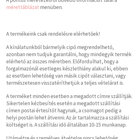
mérettáblázat
menüben.
A termékeink csak rendelésre elérhetőek!
A kínálatunkból bármelyik cipő megrendelhető,
azonban nem tudjuk garantálni, hogy mindegyik termék
elérhető az összes méretben. Előfordulhat, hogy a
forgalmazónál esetleges készlethiány alakul ki, ebben
az esetben lehetőség van másik cipőt választani, vagy
természetesen visszatéríthetjük a teljes vételárat is.
A terméket minden esetben a megadott címre szállítják.
Sikertelen kézbesítés esetén a megadott szállítási
címen postai értesítőt hagynak, a csomagot pedig a
helyi postán lehet átvenni. Az ár tartalmazza a szállítási
költséget is. A szállítási idő általában 10-15 munkanap.
Utánvétre és személyes átvételre nincs lehetőség.