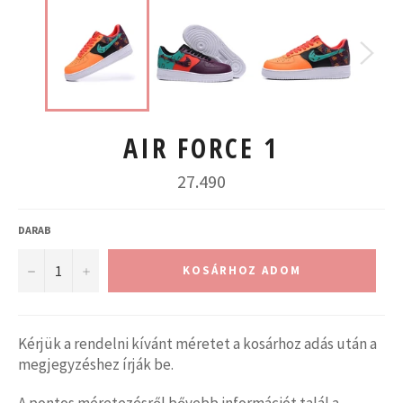
AIR FORCE 1
Normál
27.490
ár
DARAB
−
+
KOSÁRHOZ ADOM
Kérjük a rendelni kívánt méretet a kosárhoz adás után a
megjegyzéshez írják be.
A pontos méretezésről bővebb információt talál a