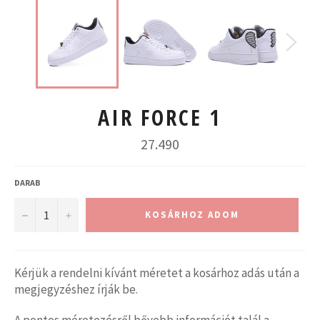
AIR FORCE 1
Normál
27.490
ár
DARAB
−
+
KOSÁRHOZ ADOM
Kérjük a rendelni kívánt méretet a kosárhoz adás után a
megjegyzéshez írják be.
A pontos méretezésről bővebb információt talál a