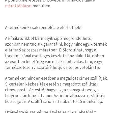
mérettáblázat
menüben.
A termékeink csak rendelésre elérhetőek!
A kínálatunkból bármelyik cipő megrendelhető,
azonban nem tudjuk garantálni, hogy mindegyik termék
elérhető az összes méretben. Előfordulhat, hogy a
forgalmazónál esetleges készlethiány alakul ki, ebben
az esetben lehetőség van másik cipőt választani, vagy
természetesen visszatéríthetjük a teljes vételárat is.
A terméket minden esetben a megadott címre szállítják.
Sikertelen kézbesítés esetén a megadott szállítási
címen postai értesítőt hagynak, a csomagot pedig a
helyi postán lehet átvenni. Az ár tartalmazza a szállítási
költséget is. A szállítási idő általában 10-15 munkanap.
Utánvétre és személyes átvételre nincs lehetőség.