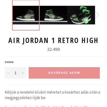
AIR JORDAN 1 RETRO HIGH
Normál
32.490
ár
DARAB
−
+
KOSÁRHOZ ADOM
Kérjük a rendelni kívánt méretet a kosárhoz adás után a
megjegyzéshez írják be.