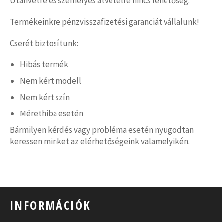
Utánvétre és személyes átvételre nincs lehetőség.
Termékeinkre pénzvisszafizetési garanciát vállalunk!
Cserét biztosítunk:
Hibás termék
Nem kért modell
Nem kért szín
Mérethiba esetén
Bármilyen kérdés vagy probléma esetén nyugodtan
keressen minket az elérhetőségeink valamelyikén.
INFORMÁCIÓK