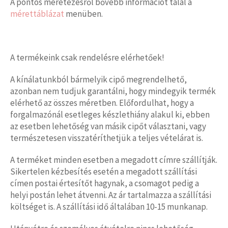
A pontos méretezésről bővebb információt talál a
mérettáblázat
menüben.
A termékeink csak rendelésre elérhetőek!
A kínálatunkból bármelyik cipő megrendelhető,
azonban nem tudjuk garantálni, hogy mindegyik termék
elérhető az összes méretben. Előfordulhat, hogy a
forgalmazónál esetleges készlethiány alakul ki, ebben
az esetben lehetőség van másik cipőt választani, vagy
természetesen visszatéríthetjük a teljes vételárat is.
A terméket minden esetben a megadott címre szállítják.
Sikertelen kézbesítés esetén a megadott szállítási
címen postai értesítőt hagynak, a csomagot pedig a
helyi postán lehet átvenni. Az ár tartalmazza a szállítási
költséget is. A szállítási idő általában 10-15 munkanap.