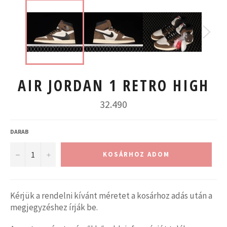
AIR JORDAN 1 RETRO HIGH
Normál
32.490
ár
DARAB
−
+
KOSÁRHOZ ADOM
Kérjük a rendelni kívánt méretet a kosárhoz adás után a
megjegyzéshez írják be.