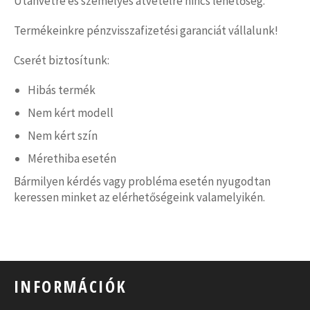
Utánvétre és személyes átvételre nincs lehetőség.
Termékeinkre pénzvisszafizetési garanciát vállalunk!
Cserét biztosítunk:
Hibás termék
Nem kért modell
Nem kért szín
Mérethiba esetén
Bármilyen kérdés vagy probléma esetén nyugodtan
keressen minket az elérhetőségeink valamelyikén.
INFORMÁCIÓK