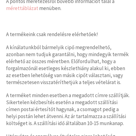
A pontos méretezésről bővebb információt talál a
mérettáblázat
menüben.
A termékeink csak rendelésre elérhetőek!
A kínálatunkból bármelyik cipő megrendelhető,
azonban nem tudjuk garantálni, hogy mindegyik termék
elérhető az összes méretben. Előfordulhat, hogy a
forgalmazónál esetleges készlethiány alakul ki, ebben
az esetben lehetőség van másik cipőt választani, vagy
természetesen visszatéríthetjük a teljes vételárat is.
A terméket minden esetben a megadott címre szállítják.
Sikertelen kézbesítés esetén a megadott szállítási
címen postai értesítőt hagynak, a csomagot pedig a
helyi postán lehet átvenni. Az ár tartalmazza a szállítási
költséget is. A szállítási idő általában 10-15 munkanap.