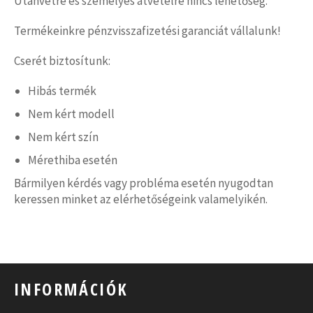
Utánvétre és személyes átvételre nincs lehetőség.
Termékeinkre pénzvisszafizetési garanciát vállalunk!
Cserét biztosítunk:
Hibás termék
Nem kért modell
Nem kért szín
Mérethiba esetén
Bármilyen kérdés vagy probléma esetén nyugodtan
keressen minket az elérhetőségeink valamelyikén.
INFORMÁCIÓK