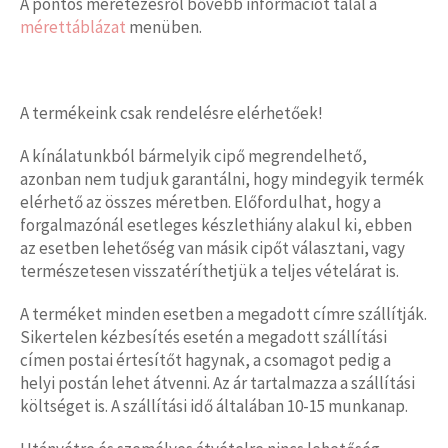
A pontos méretezésről bővebb információt talál a
mérettáblázat
menüben.
A termékeink csak rendelésre elérhetőek!
A kínálatunkból bármelyik cipő megrendelhető,
azonban nem tudjuk garantálni, hogy mindegyik termék
elérhető az összes méretben. Előfordulhat, hogy a
forgalmazónál esetleges készlethiány alakul ki, ebben
az esetben lehetőség van másik cipőt választani, vagy
természetesen visszatéríthetjük a teljes vételárat is.
A terméket minden esetben a megadott címre szállítják.
Sikertelen kézbesítés esetén a megadott szállítási
címen postai értesítőt hagynak, a csomagot pedig a
helyi postán lehet átvenni. Az ár tartalmazza a szállítási
költséget is. A szállítási idő általában 10-15 munkanap.