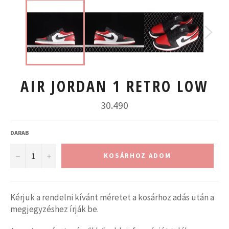
AIR JORDAN 1 RETRO LOW
Normál
30.490
ár
DARAB
−
+
KOSÁRHOZ ADOM
Kérjük a rendelni kívánt méretet a kosárhoz adás után a
megjegyzéshez írják be.