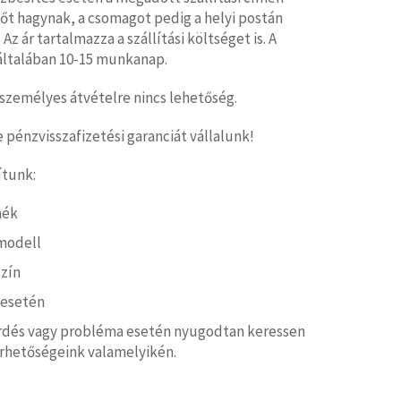
tőt hagynak, a csomagot pedig a helyi postán
 Az ár tartalmazza a szállítási költséget is. A
ő általában 10-15 munkanap.
személyes átvételre nincs lehetőség.
pénzvisszafizetési garanciát vállalunk!
ítunk:
mék
modell
zín
 esetén
rdés vagy probléma esetén nyugodtan keressen
érhetőségeink valamelyikén.