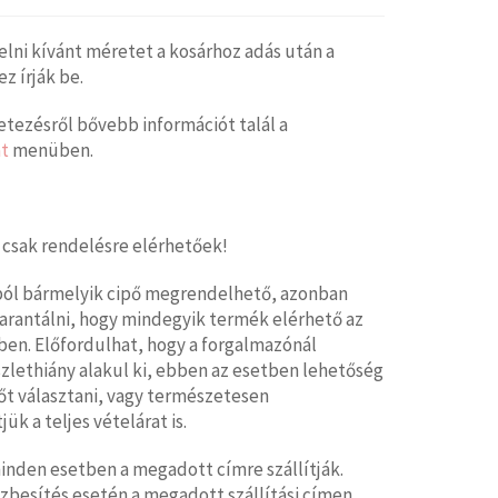
elni kívánt méretet a kosárhoz adás után a
 írják be.
tezésről bővebb információt talál a
t
menüben.
 csak rendelésre elérhetőek!
ból bármelyik cipő megrendelhető, azonban
arantálni, hogy mindegyik termék elérhető az
en. Előfordulhat, hogy a forgalmazónál
zlethiány alakul ki, ebben az esetben lehetőség
őt választani, vagy természetesen
jük a teljes vételárat is.
nden esetben a megadott címre szállítják.
zbesítés esetén a megadott szállítási címen