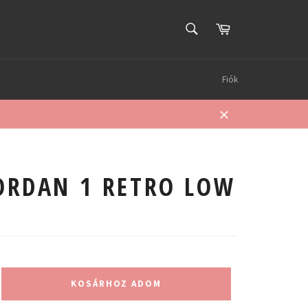
KERESÉS
Kosár
Keresés
Fiók
Bezárás
JORDAN 1 RETRO LOW
KOSÁRHOZ ADOM