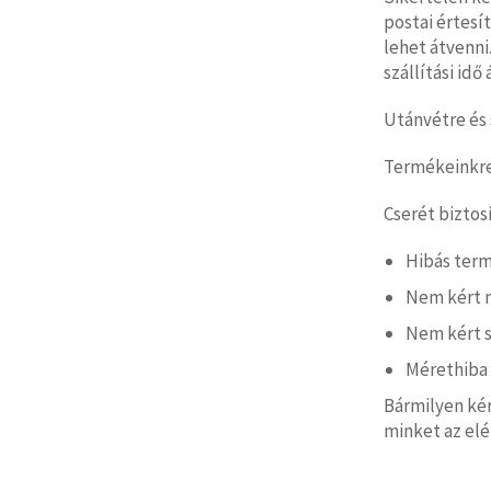
postai értesí
lehet átvenni.
szállítási id
Utánvétre és 
Termékeinkre 
Cserét biztos
Hibás ter
Nem kért 
Nem kért s
Mérethiba
Bármilyen ké
minket az el