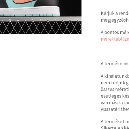
Kérjük a rend
megjegyzéshez
A pontos mére
mérettábláza
A termékeink
A kínálatunk
nem tudjuk g
összes méretb
esetleges kés
van másik cip
visszatéríthet
A terméket mi
Sikertelen ké