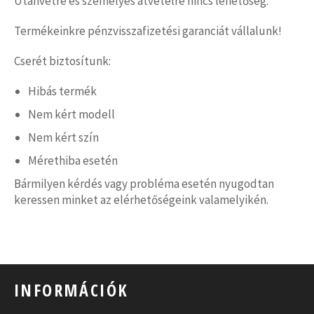
Utánvétre és személyes átvételre nincs lehetőség.
Termékeinkre pénzvisszafizetési garanciát vállalunk!
Cserét biztosítunk:
Hibás termék
Nem kért modell
Nem kért szín
Mérethiba esetén
Bármilyen kérdés vagy probléma esetén nyugodtan
keressen minket az elérhetőségeink valamelyikén.
INFORMÁCIÓK