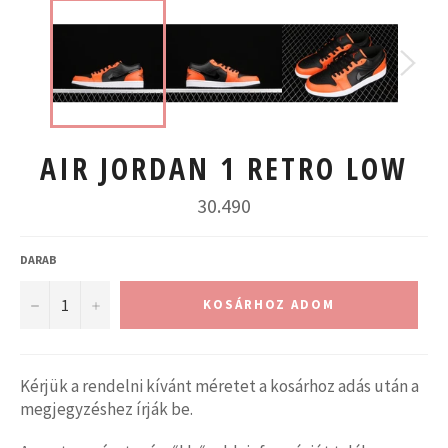
AIR JORDAN 1 RETRO LOW
Normál
30.490
ár
DARAB
−
+
KOSÁRHOZ ADOM
Kérjük a rendelni kívánt méretet a kosárhoz adás után a
megjegyzéshez írják be.