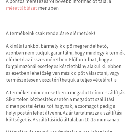
A pontos méretezésről bővebb információt talál a
mérettáblázat
menüben.
A termékeink csak rendelésre elérhetőek!
A kínálatunkból bármelyik cipő megrendelhető,
azonban nem tudjuk garantálni, hogy mindegyik termék
elérhető az összes méretben. Előfordulhat, hogy a
forgalmazónál esetleges készlethiány alakul ki, ebben
az esetben lehetőség van másik cipőt választani, vagy
természetesen visszatéríthetjük a teljes vételárat is.
A terméket minden esetben a megadott címre szállítják.
Sikertelen kézbesítés esetén a megadott szállítási
címen postai értesítőt hagynak, a csomagot pedig a
helyi postán lehet átvenni. Az ár tartalmazza a szállítási
költséget is. A szállítási idő általában 10-15 munkanap.