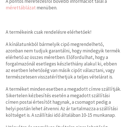
A pontos méretezésről bővebb információt talál a
mérettáblázat
menüben.
A termékeink csak rendelésre elérhetőek!
A kínálatunkból bármelyik cipő megrendelhető,
azonban nem tudjuk garantálni, hogy mindegyik termék
elérhető az összes méretben. Előfordulhat, hogy a
forgalmazónál esetleges készlethiány alakul ki, ebben
az esetben lehetőség van másik cipőt választani, vagy
természetesen visszatéríthetjük a teljes vételárat is.
A terméket minden esetben a megadott címre szállítják.
Sikertelen kézbesítés esetén a megadott szállítási
címen postai értesítőt hagynak, a csomagot pedig a
helyi postán lehet átvenni. Az ár tartalmazza a szállítási
költséget is. A szállítási idő általában 10-15 munkanap.