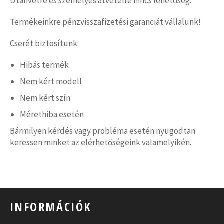
Utánvétre és személyes átvételre nincs lehetőség.
Termékeinkre pénzvisszafizetési garanciát vállalunk!
Cserét biztosítunk:
Hibás termék
Nem kért modell
Nem kért szín
Mérethiba esetén
Bármilyen kérdés vagy probléma esetén nyugodtan
keressen minket az elérhetőségeink valamelyikén.
INFORMÁCIÓK