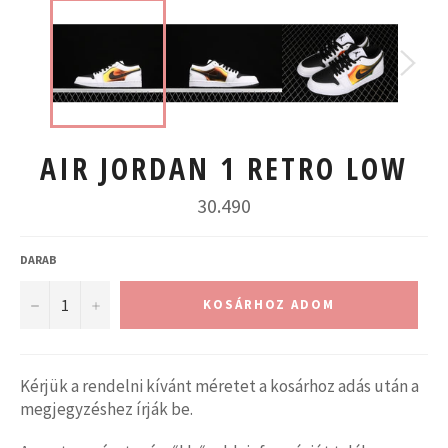
AIR JORDAN 1 RETRO LOW
Normál
30.490
ár
DARAB
−
+
KOSÁRHOZ ADOM
Kérjük a rendelni kívánt méretet a kosárhoz adás után a
megjegyzéshez írják be.