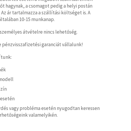
tőt hagynak, a csomagot pedig a helyi postán
 Az ár tartalmazza a szállítási költséget is. A
ő általában 10-15 munkanap.
személyes átvételre nincs lehetőség.
pénzvisszafizetési garanciát vállalunk!
ítunk:
mék
modell
zín
 esetén
rdés vagy probléma esetén nyugodtan keressen
érhetőségeink valamelyikén.