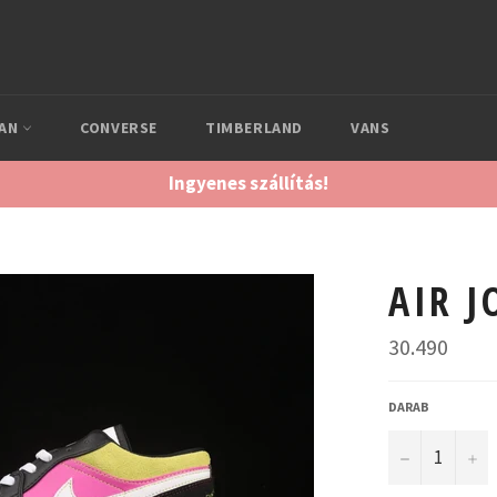
DAN
CONVERSE
TIMBERLAND
VANS
Ingyenes szállítás!
AIR 
Normál
30.490
ár
DARAB
−
+