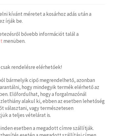
elni kívánt méretet a kosárhoz adás után a
 írják be.
tezésről bővebb információt talál a
t
menüben.
 csak rendelésre elérhetőek!
ból bármelyik cipő megrendelhető, azonban
arantálni, hogy mindegyik termék elérhető az
en. Előfordulhat, hogy a forgalmazónál
zlethiány alakul ki, ebben az esetben lehetőség
őt választani, vagy természetesen
jük a teljes vételárat is.
nden esetben a megadott címre szállítják.
zbesítés esetén a megadott szállítási címen