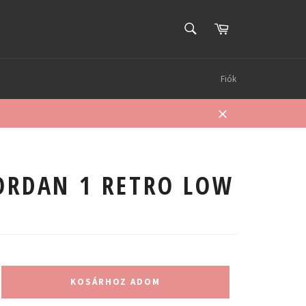
KERESÉS
Kosár
Keresés
Fiók
Bezárás
JORDAN 1 RETRO LOW
KOSÁRHOZ ADOM