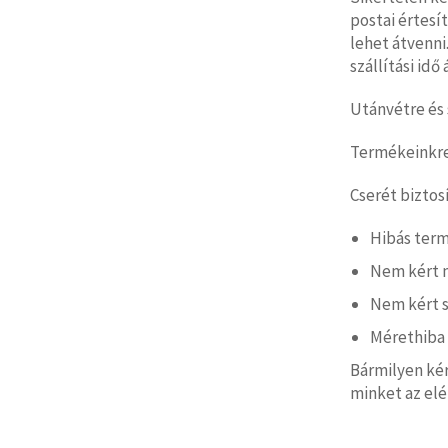
postai értesí
lehet átvenni.
szállítási id
Utánvétre és 
Termékeinkre 
Cserét biztos
Hibás ter
Nem kért 
Nem kért s
Mérethiba
Bármilyen ké
minket az el