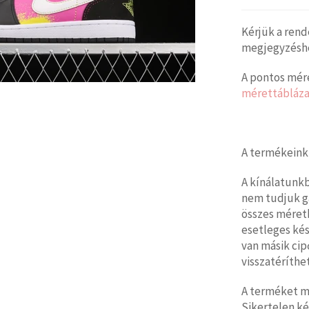
Kérjük a rend
megjegyzéshez
A pontos mére
mérettábláza
A termékeink
A kínálatunk
nem tudjuk g
összes méretb
esetleges kés
van másik cip
visszatéríthet
A terméket mi
Sikertelen ké