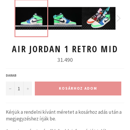
AIR JORDAN 1 RETRO MID
Normál
31.490
ár
DARAB
−
+
KOSÁRHOZ ADOM
Kérjük a rendelni kívánt méretet a kosárhoz adás után a
megjegyzéshez írják be.