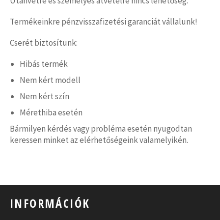
Utánvétre és személyes átvételre nincs lehetőség.
Termékeinkre pénzvisszafizetési garanciát vállalunk!
Cserét biztosítunk:
Hibás termék
Nem kért modell
Nem kért szín
Mérethiba esetén
Bármilyen kérdés vagy probléma esetén nyugodtan
keressen minket az elérhetőségeink valamelyikén.
INFORMÁCIÓK