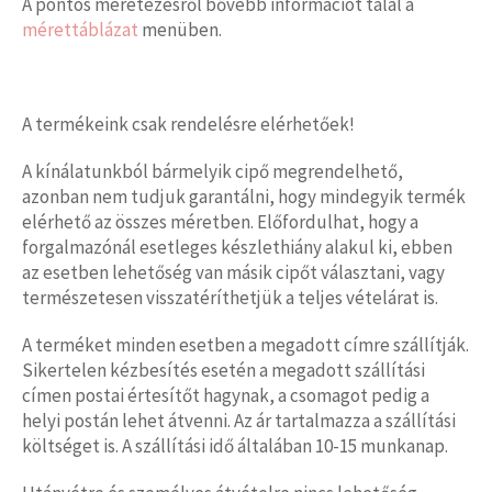
A pontos méretezésről bővebb információt talál a
mérettáblázat
menüben.
A termékeink csak rendelésre elérhetőek!
A kínálatunkból bármelyik cipő megrendelhető,
azonban nem tudjuk garantálni, hogy mindegyik termék
elérhető az összes méretben. Előfordulhat, hogy a
forgalmazónál esetleges készlethiány alakul ki, ebben
az esetben lehetőség van másik cipőt választani, vagy
természetesen visszatéríthetjük a teljes vételárat is.
A terméket minden esetben a megadott címre szállítják.
Sikertelen kézbesítés esetén a megadott szállítási
címen postai értesítőt hagynak, a csomagot pedig a
helyi postán lehet átvenni. Az ár tartalmazza a szállítási
költséget is. A szállítási idő általában 10-15 munkanap.