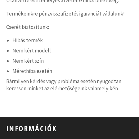
Utánvétre és személyes átvételre nincs lehetőség.
Termékeinkre pénzvisszafizetési garanciát vállalunk!
Cserét biztosítunk:
Hibás termék
Nem kért modell
Nem kért szín
Mérethiba esetén
Bármilyen kérdés vagy probléma esetén nyugodtan
keressen minket az elérhetőségeink valamelyikén.
INFORMÁCIÓK