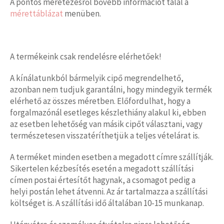
A pontos méretezésről bővebb információt talál a
mérettáblázat
menüben.
A termékeink csak rendelésre elérhetőek!
A kínálatunkból bármelyik cipő megrendelhető,
azonban nem tudjuk garantálni, hogy mindegyik termék
elérhető az összes méretben. Előfordulhat, hogy a
forgalmazónál esetleges készlethiány alakul ki, ebben
az esetben lehetőség van másik cipőt választani, vagy
természetesen visszatéríthetjük a teljes vételárat is.
A terméket minden esetben a megadott címre szállítják.
Sikertelen kézbesítés esetén a megadott szállítási
címen postai értesítőt hagynak, a csomagot pedig a
helyi postán lehet átvenni. Az ár tartalmazza a szállítási
költséget is. A szállítási idő általában 10-15 munkanap.