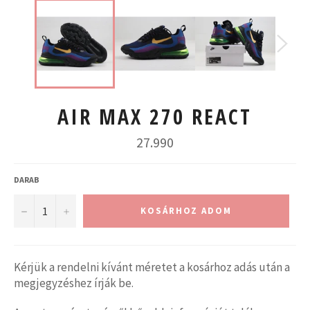
AIR MAX 270 REACT
Normál
27.990
ár
DARAB
−
+
KOSÁRHOZ ADOM
Kérjük a rendelni kívánt méretet a kosárhoz adás után a
megjegyzéshez írják be.