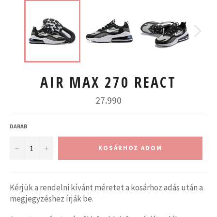
AIR MAX 270 REACT
Normál
27.990
ár
DARAB
−
+
KOSÁRHOZ ADOM
Kérjük a rendelni kívánt méretet a kosárhoz adás után a
megjegyzéshez írják be.