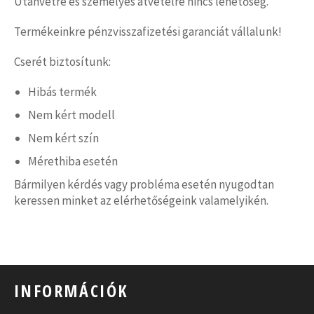
Utánvétre és személyes átvételre nincs lehetőség.
Termékeinkre pénzvisszafizetési garanciát vállalunk!
Cserét biztosítunk:
Hibás termék
Nem kért modell
Nem kért szín
Mérethiba esetén
Bármilyen kérdés vagy probléma esetén nyugodtan
keressen minket az elérhetőségeink valamelyikén.
INFORMÁCIÓK