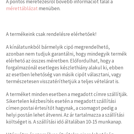
A pontos méretezésről bővebb információt talál a
mérettáblázat
menüben.
A termékeink csak rendelésre elérhetőek!
A kínálatunkból bármelyik cipő megrendelhető,
azonban nem tudjuk garantálni, hogy mindegyik termék
elérhető az összes méretben. Előfordulhat, hogy a
forgalmazónál esetleges készlethiány alakul ki, ebben
az esetben lehetőség van másik cipőt választani, vagy
természetesen visszatéríthetjük a teljes vételárat is.
A terméket minden esetben a megadott címre szállítják.
Sikertelen kézbesítés esetén a megadott szállítási
címen postai értesítőt hagynak, a csomagot pedig a
helyi postán lehet átvenni. Az ár tartalmazza a szállítási
költséget is. A szállítási idő általában 10-15 munkanap.