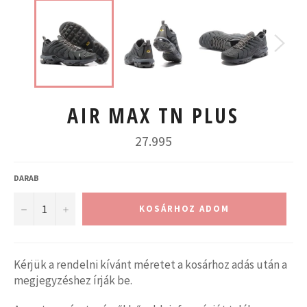
AIR MAX TN PLUS
Normál
27.995
ár
DARAB
−
+
KOSÁRHOZ ADOM
Kérjük a rendelni kívánt méretet a kosárhoz adás után a
megjegyzéshez írják be.