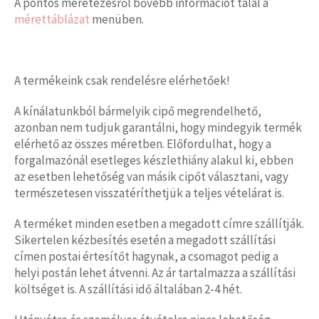
A pontos méretezésről bővebb információt talál a
mérettáblázat
menüben.
A termékeink csak rendelésre elérhetőek!
A kínálatunkból bármelyik cipő megrendelhető,
azonban nem tudjuk garantálni, hogy mindegyik termék
elérhető az összes méretben. Előfordulhat, hogy a
forgalmazónál esetleges készlethiány alakul ki, ebben
az esetben lehetőség van másik cipőt választani, vagy
természetesen visszatéríthetjük a teljes vételárat is.
A terméket minden esetben a megadott címre szállítják.
Sikertelen kézbesítés esetén a megadott szállítási
címen postai értesítőt hagynak, a csomagot pedig a
helyi postán lehet átvenni. Az ár tartalmazza a szállítási
költséget is. A szállítási idő általában 2-4 hét.