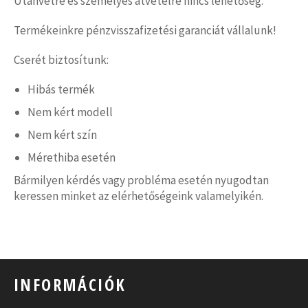
Utánvétre és személyes átvételre nincs lehetőség.
Termékeinkre pénzvisszafizetési garanciát vállalunk!
Cserét biztosítunk:
Hibás termék
Nem kért modell
Nem kért szín
Mérethiba esetén
Bármilyen kérdés vagy probléma esetén nyugodtan
keressen minket az elérhetőségeink valamelyikén.
INFORMÁCIÓK