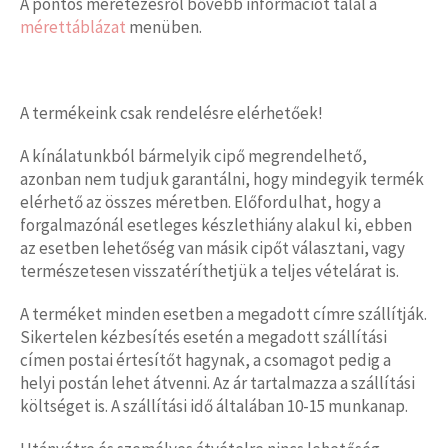
A pontos méretezésről bővebb információt talál a
mérettáblázat
menüben.
A termékeink csak rendelésre elérhetőek!
A kínálatunkból bármelyik cipő megrendelhető,
azonban nem tudjuk garantálni, hogy mindegyik termék
elérhető az összes méretben. Előfordulhat, hogy a
forgalmazónál esetleges készlethiány alakul ki, ebben
az esetben lehetőség van másik cipőt választani, vagy
természetesen visszatéríthetjük a teljes vételárat is.
A terméket minden esetben a megadott címre szállítják.
Sikertelen kézbesítés esetén a megadott szállítási
címen postai értesítőt hagynak, a csomagot pedig a
helyi postán lehet átvenni. Az ár tartalmazza a szállítási
költséget is. A szállítási idő általában 10-15 munkanap.