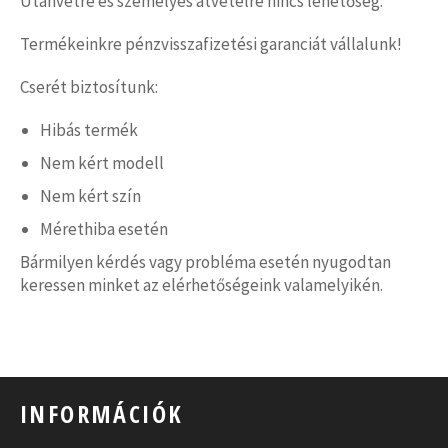
Utánvétre és személyes átvételre nincs lehetőség.
Termékeinkre pénzvisszafizetési garanciát vállalunk!
Cserét biztosítunk:
Hibás termék
Nem kért modell
Nem kért szín
Mérethiba esetén
Bármilyen kérdés vagy probléma esetén nyugodtan
keressen minket az elérhetőségeink valamelyikén.
INFORMÁCIÓK