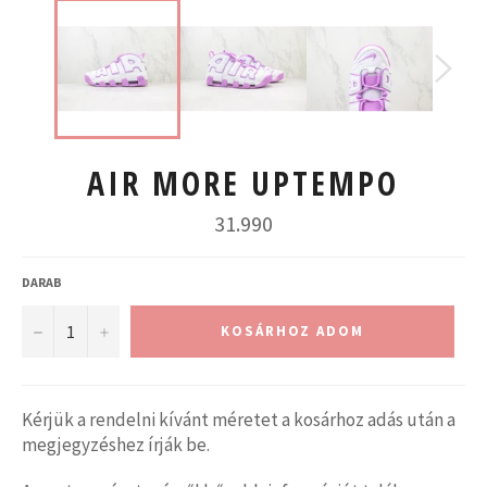
AIR MORE UPTEMPO
Normál
31.990
ár
DARAB
−
+
KOSÁRHOZ ADOM
Kérjük a rendelni kívánt méretet a kosárhoz adás után a
megjegyzéshez írják be.