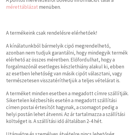
mérettáblázat
menüben.
A termékeink csak rendelésre elérhetőek!
A kínálatunkból bármelyik cipő megrendelhető,
azonban nem tudjuk garantálni, hogy mindegyik termék
elérhető az összes méretben. Előfordulhat, hogy a
forgalmazónál esetleges készlethiány alakul ki, ebben
az esetben lehetőség van másik cipőt választani, vagy
természetesen visszatéríthetjük a teljes vételárat is.
A terméket minden esetben a megadott címre szállítják.
Sikertelen kézbesítés esetén a megadott szállítási
címen postai értesítőt hagynak, a csomagot pedig a
helyi postán lehet átvenni. Az ár tartalmazza a szállítási
költséget is. A szállítási idő általában 2-4 hét.
Utánvétre és személyes átvételre nincs lehetőség.