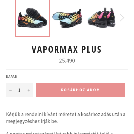
VAPORMAX PLUS
Normál
25.490
ár
DARAB
−
+
KOSÁRHOZ ADOM
Kérjük a rendelni kívánt méretet a kosárhoz adás után a
megjegyzéshez írják be.
A pontos méretezésről bővebb információt talál a