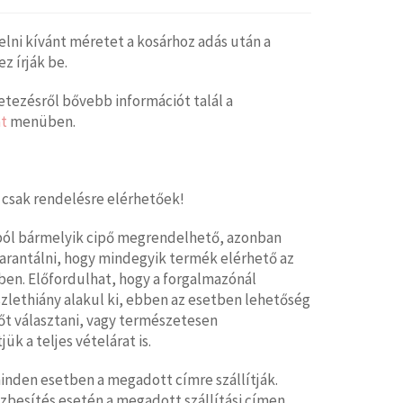
elni kívánt méretet a kosárhoz adás után a
 írják be.
tezésről bővebb információt talál a
t
menüben.
 csak rendelésre elérhetőek!
ból bármelyik cipő megrendelhető, azonban
arantálni, hogy mindegyik termék elérhető az
en. Előfordulhat, hogy a forgalmazónál
zlethiány alakul ki, ebben az esetben lehetőség
őt választani, vagy természetesen
jük a teljes vételárat is.
nden esetben a megadott címre szállítják.
zbesítés esetén a megadott szállítási címen