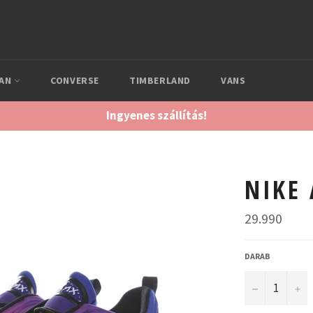
DAN
CONVERSE
TIMBERLAND
VANS
Ingyenes szállítás!
NIKE
Normál
29.990
ár
DARAB
−
+