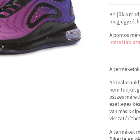
Kérjük a rend
megjegyzéshez
A pontos mére
mérettábláza
A termékeink
A kínálatunk
nem tudjuk g
összes méretb
esetleges kés
van másik cip
visszatéríthet
A terméket mi
Sikertelen ké