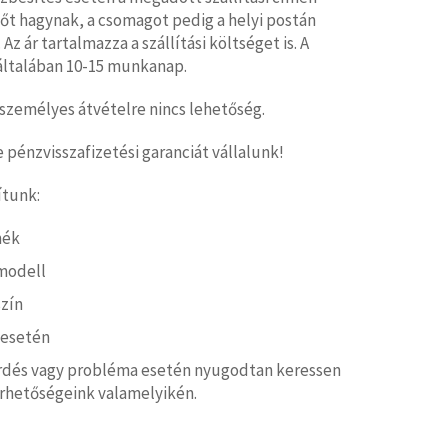
tőt hagynak, a csomagot pedig a helyi postán
 Az ár tartalmazza a szállítási költséget is. A
ő általában 10-15 munkanap.
személyes átvételre nincs lehetőség.
pénzvisszafizetési garanciát vállalunk!
ítunk:
mék
modell
zín
 esetén
rdés vagy probléma esetén nyugodtan keressen
érhetőségeink valamelyikén.