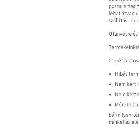
postai értesí
lehet átvenni.
szállítási id
Utánvétre és 
Termékeinkre 
Cserét biztos
Hibás ter
Nem kért 
Nem kért s
Mérethiba
Bármilyen ké
minket az el