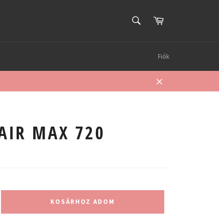
KERESÉS
Kosár
Keresés
Fiók
Bezárás
 AIR MAX 720
KOSÁRHOZ ADOM