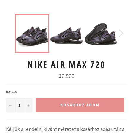
NIKE AIR MAX 720
Normál
29.990
ár
DARAB
−
+
KOSÁRHOZ ADOM
Kérjük a rendelni kívánt méretet a kosárhoz adás után a