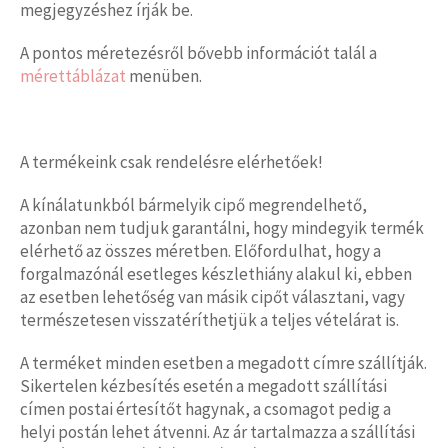
megjegyzéshez írják be.
A pontos méretezésről bővebb információt talál a
mérettáblázat
menüben.
A termékeink csak rendelésre elérhetőek!
A kínálatunkból bármelyik cipő megrendelhető,
azonban nem tudjuk garantálni, hogy mindegyik termék
elérhető az összes méretben. Előfordulhat, hogy a
forgalmazónál esetleges készlethiány alakul ki, ebben
az esetben lehetőség van másik cipőt választani, vagy
természetesen visszatéríthetjük a teljes vételárat is.
A terméket minden esetben a megadott címre szállítják.
Sikertelen kézbesítés esetén a megadott szállítási
címen postai értesítőt hagynak, a csomagot pedig a
helyi postán lehet átvenni. Az ár tartalmazza a szállítási