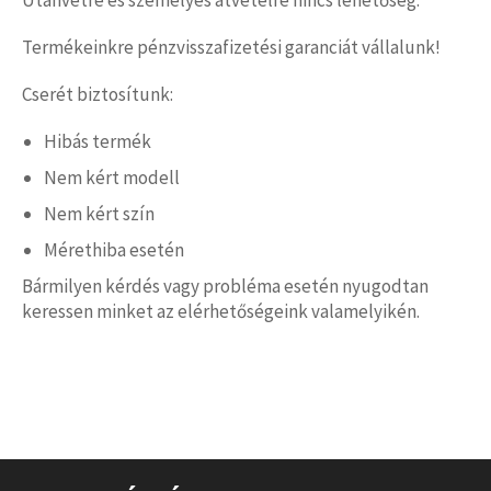
Utánvétre és személyes átvételre nincs lehetőség.
Termékeinkre pénzvisszafizetési garanciát vállalunk!
Cserét biztosítunk:
Hibás termék
Nem kért modell
Nem kért szín
Mérethiba esetén
Bármilyen kérdés vagy probléma esetén nyugodtan
keressen minket az elérhetőségeink valamelyikén.