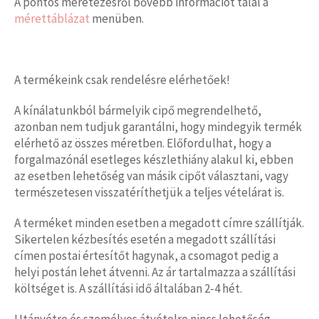
A pontos méretezésről bővebb információt talál a
mérettáblázat
menüben.
A termékeink csak rendelésre elérhetőek!
A kínálatunkból bármelyik cipő megrendelhető,
azonban nem tudjuk garantálni, hogy mindegyik termék
elérhető az összes méretben. Előfordulhat, hogy a
forgalmazónál esetleges készlethiány alakul ki, ebben
az esetben lehetőség van másik cipőt választani, vagy
természetesen visszatéríthetjük a teljes vételárat is.
A terméket minden esetben a megadott címre szállítják.
Sikertelen kézbesítés esetén a megadott szállítási
címen postai értesítőt hagynak, a csomagot pedig a
helyi postán lehet átvenni. Az ár tartalmazza a szállítási
költséget is. A szállítási idő általában 2-4 hét.