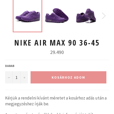
NIKE AIR MAX 90 36-45
Normál
29.490
ár
DARAB
−
+
KOSÁRHOZ ADOM
Kérjük a rendelni kívánt méretet a kosárhoz adás után a
megjegyzéshez írják be.