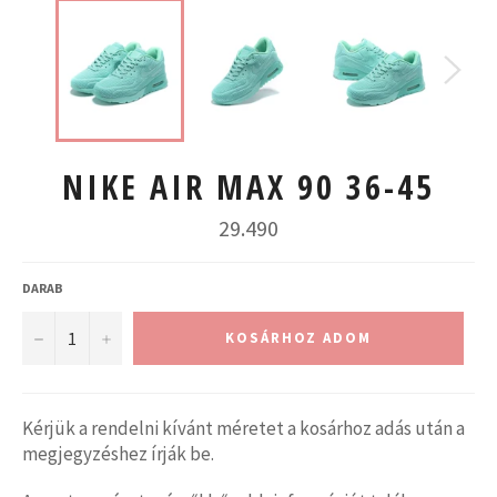
NIKE AIR MAX 90 36-45
Normál
29.490
ár
DARAB
−
+
KOSÁRHOZ ADOM
Kérjük a rendelni kívánt méretet a kosárhoz adás után a
megjegyzéshez írják be.