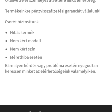
Utánvétre és személyes átvételre nincs lehetőség.
Termékeinkre pénzvisszafizetési garanciát vállalunk!
Cserét biztosítunk:
Hibás termék
Nem kért modell
Nem kért szín
Mérethiba esetén
Bármilyen kérdés vagy probléma esetén nyugodtan
keressen minket az elérhetőségeink valamelyikén.