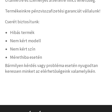
Utánvétre és személyes átvételre nincs lehetőség.
Termékeinkre pénzvisszafizetési garanciát vállalunk!
Cserét biztosítunk:
Hibás termék
Nem kért modell
Nem kért szín
Mérethiba esetén
Bármilyen kérdés vagy probléma esetén nyugodtan
keressen minket az elérhetőségeink valamelyikén.