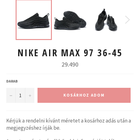
NIKE AIR MAX 97 36-45
Normál
29.490
ár
DARAB
−
+
KOSÁRHOZ ADOM
Kérjük a rendelni kívánt méretet a kosárhoz adás után a
megjegyzéshez írják be.