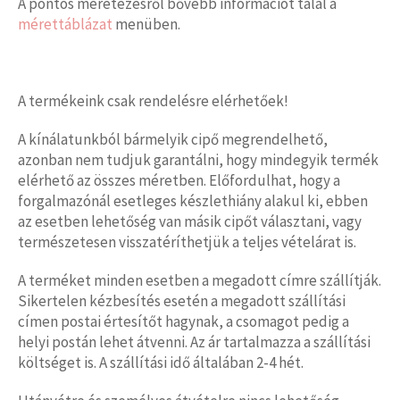
A pontos méretezésről bővebb információt talál a
mérettáblázat
menüben.
A termékeink csak rendelésre elérhetőek!
A kínálatunkból bármelyik cipő megrendelhető,
azonban nem tudjuk garantálni, hogy mindegyik termék
elérhető az összes méretben. Előfordulhat, hogy a
forgalmazónál esetleges készlethiány alakul ki, ebben
az esetben lehetőség van másik cipőt választani, vagy
természetesen visszatéríthetjük a teljes vételárat is.
A terméket minden esetben a megadott címre szállítják.
Sikertelen kézbesítés esetén a megadott szállítási
címen postai értesítőt hagynak, a csomagot pedig a
helyi postán lehet átvenni. Az ár tartalmazza a szállítási
költséget is. A szállítási idő általában 2-4 hét.