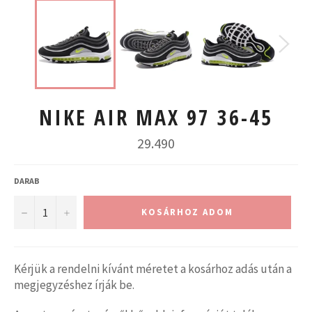
NIKE AIR MAX 97 36-45
Normál
29.490
ár
DARAB
−
+
KOSÁRHOZ ADOM
Kérjük a rendelni kívánt méretet a kosárhoz adás után a
megjegyzéshez írják be.