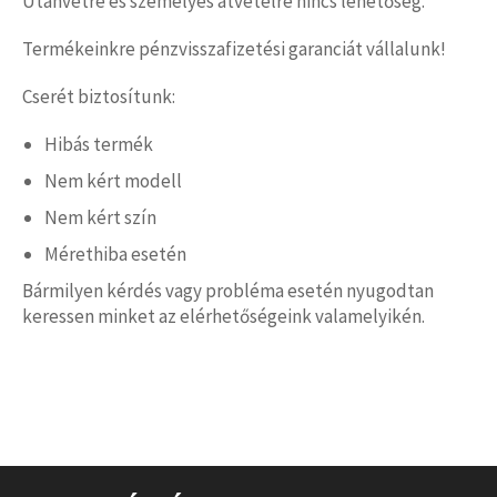
Utánvétre és személyes átvételre nincs lehetőség.
Termékeinkre pénzvisszafizetési garanciát vállalunk!
Cserét biztosítunk:
Hibás termék
Nem kért modell
Nem kért szín
Mérethiba esetén
Bármilyen kérdés vagy probléma esetén nyugodtan
keressen minket az elérhetőségeink valamelyikén.