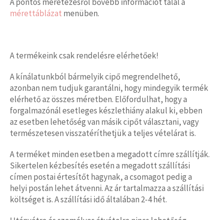
A pontos méretezésről bővebb információt talál a
mérettáblázat
menüben.
A termékeink csak rendelésre elérhetőek!
A kínálatunkból bármelyik cipő megrendelhető,
azonban nem tudjuk garantálni, hogy mindegyik termék
elérhető az összes méretben. Előfordulhat, hogy a
forgalmazónál esetleges készlethiány alakul ki, ebben
az esetben lehetőség van másik cipőt választani, vagy
természetesen visszatéríthetjük a teljes vételárat is.
A terméket minden esetben a megadott címre szállítják.
Sikertelen kézbesítés esetén a megadott szállítási
címen postai értesítőt hagynak, a csomagot pedig a
helyi postán lehet átvenni. Az ár tartalmazza a szállítási
költséget is. A szállítási idő általában 2-4 hét.