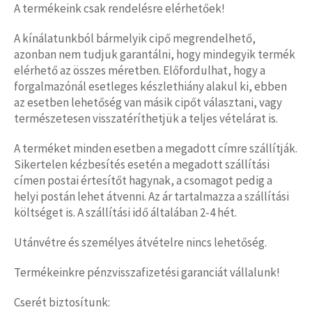
A termékeink csak rendelésre elérhetőek!
A kínálatunkból bármelyik cipő megrendelhető,
azonban nem tudjuk garantálni, hogy mindegyik termék
elérhető az összes méretben. Előfordulhat, hogy a
forgalmazónál esetleges készlethiány alakul ki, ebben
az esetben lehetőség van másik cipőt választani, vagy
természetesen visszatéríthetjük a teljes vételárat is.
A terméket minden esetben a megadott címre szállítják.
Sikertelen kézbesítés esetén a megadott szállítási
címen postai értesítőt hagynak, a csomagot pedig a
helyi postán lehet átvenni. Az ár tartalmazza a szállítási
költséget is. A szállítási idő általában 2-4 hét.
Utánvétre és személyes átvételre nincs lehetőség.
Termékeinkre pénzvisszafizetési garanciát vállalunk!
Cserét biztosítunk: