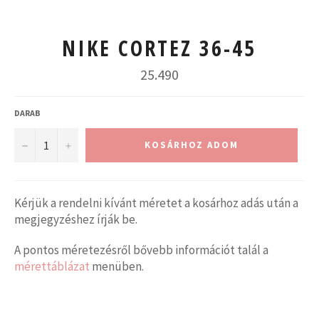
NIKE CORTEZ 36-45
Normál
25.490
ár
DARAB
−
+
KOSÁRHOZ ADOM
Kérjük a rendelni kívánt méretet a kosárhoz adás után a
megjegyzéshez írják be.
A pontos méretezésről bővebb információt talál a
mérettáblázat
menüben.