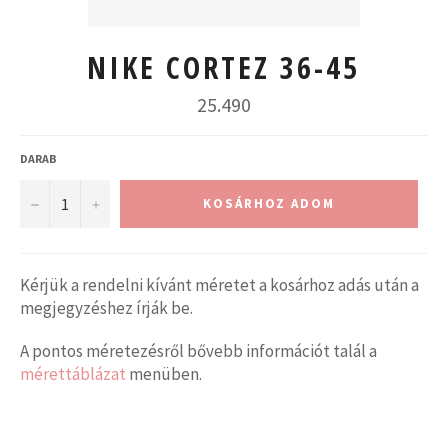
NIKE CORTEZ 36-45
Normál
25.490
ár
DARAB
−
+
KOSÁRHOZ ADOM
Kérjük a rendelni kívánt méretet a kosárhoz adás után a
megjegyzéshez írják be.
A pontos méretezésről bővebb információt talál a
mérettáblázat
menüben.