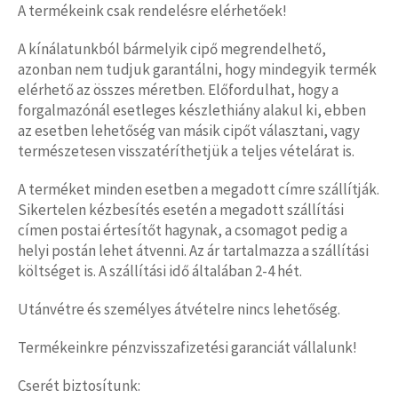
A termékeink csak rendelésre elérhetőek!
A kínálatunkból bármelyik cipő megrendelhető,
azonban nem tudjuk garantálni, hogy mindegyik termék
elérhető az összes méretben. Előfordulhat, hogy a
forgalmazónál esetleges készlethiány alakul ki, ebben
az esetben lehetőség van másik cipőt választani, vagy
természetesen visszatéríthetjük a teljes vételárat is.
A terméket minden esetben a megadott címre szállítják.
Sikertelen kézbesítés esetén a megadott szállítási
címen postai értesítőt hagynak, a csomagot pedig a
helyi postán lehet átvenni. Az ár tartalmazza a szállítási
költséget is. A szállítási idő általában 2-4 hét.
Utánvétre és személyes átvételre nincs lehetőség.
Termékeinkre pénzvisszafizetési garanciát vállalunk!
Cserét biztosítunk: