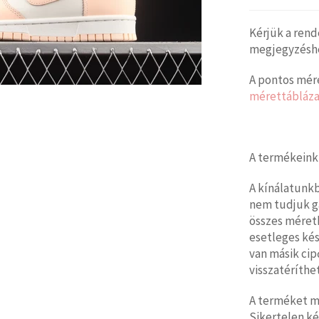
Kérjük a rend
megjegyzéshez
A pontos mére
mérettábláza
A termékeink
A kínálatunk
nem tudjuk g
összes méretb
esetleges kés
van másik cip
visszatéríthet
A terméket mi
Sikertelen ké