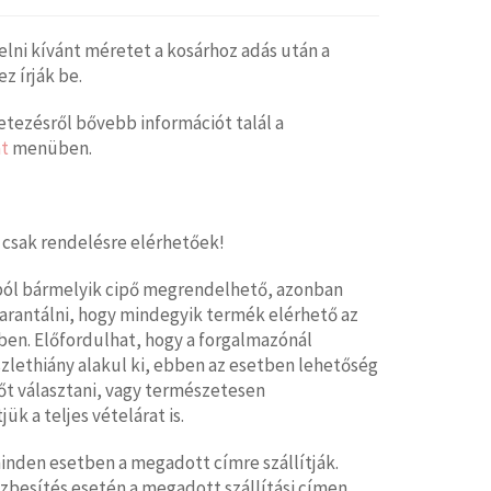
elni kívánt méretet a kosárhoz adás után a
 írják be.
tezésről bővebb információt talál a
t
menüben.
 csak rendelésre elérhetőek!
ból bármelyik cipő megrendelhető, azonban
arantálni, hogy mindegyik termék elérhető az
en. Előfordulhat, hogy a forgalmazónál
zlethiány alakul ki, ebben az esetben lehetőség
őt választani, vagy természetesen
jük a teljes vételárat is.
nden esetben a megadott címre szállítják.
zbesítés esetén a megadott szállítási címen