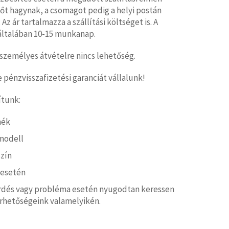
tőt hagynak, a csomagot pedig a helyi postán
 Az ár tartalmazza a szállítási költséget is. A
ő általában 10-15 munkanap.
személyes átvételre nincs lehetőség.
pénzvisszafizetési garanciát vállalunk!
ítunk:
mék
modell
zín
 esetén
rdés vagy probléma esetén nyugodtan keressen
érhetőségeink valamelyikén.