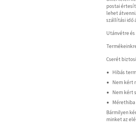
postai értesí
lehet átvenni.
szállítási id
Utánvétre és 
Termékeinkre 
Cserét biztos
Hibás ter
Nem kért 
Nem kért s
Mérethiba
Bármilyen ké
minket az el