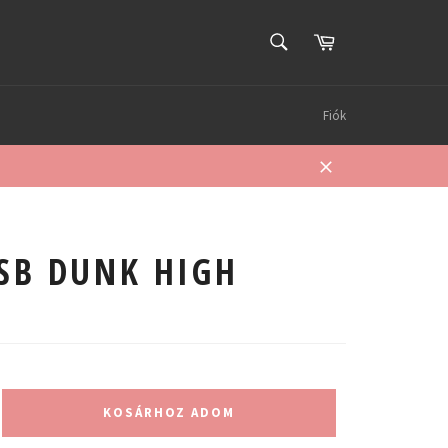
KERESÉS
Kosár
Keresés
Fiók
Bezárás
 SB DUNK HIGH
KOSÁRHOZ ADOM