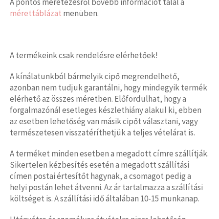
A pontos méretezésről bővebb információt talál a
mérettáblázat
menüben.
A termékeink csak rendelésre elérhetőek!
A kínálatunkból bármelyik cipő megrendelhető,
azonban nem tudjuk garantálni, hogy mindegyik termék
elérhető az összes méretben. Előfordulhat, hogy a
forgalmazónál esetleges készlethiány alakul ki, ebben
az esetben lehetőség van másik cipőt választani, vagy
természetesen visszatéríthetjük a teljes vételárat is.
A terméket minden esetben a megadott címre szállítják.
Sikertelen kézbesítés esetén a megadott szállítási
címen postai értesítőt hagynak, a csomagot pedig a
helyi postán lehet átvenni. Az ár tartalmazza a szállítási
költséget is. A szállítási idő általában 10-15 munkanap.