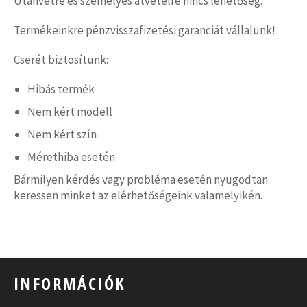
Utánvétre és személyes átvételre nincs lehetőség.
Termékeinkre pénzvisszafizetési garanciát vállalunk!
Cserét biztosítunk:
Hibás termék
Nem kért modell
Nem kért szín
Mérethiba esetén
Bármilyen kérdés vagy probléma esetén nyugodtan
keressen minket az elérhetőségeink valamelyikén.
INFORMÁCIÓK