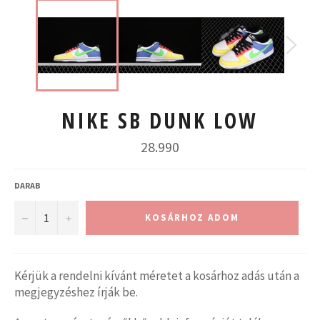
NIKE SB DUNK LOW
Normál
28.990
ár
DARAB
−
+
KOSÁRHOZ ADOM
Kérjük a rendelni kívánt méretet a kosárhoz adás után a
megjegyzéshez írják be.