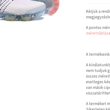
Kérjük a rend
megjegyzéshez
A pontos mére
mérettábláza
A termékeink
A kínálatunk
nem tudjuk g
összes méretb
esetleges kés
van másik cip
visszatéríthet
A terméket mi
Sikertelen ké