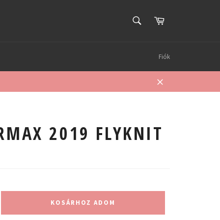
KERESÉS
Kosár
Keresés
Fiók
Bezárás
RMAX 2019 FLYKNIT
KOSÁRHOZ ADOM