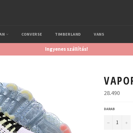
DAN
CONVERSE
TIMBERLAND
VANS
Ingyenes szállítás!
VAPO
Normál
28.490
ár
DARAB
−
+