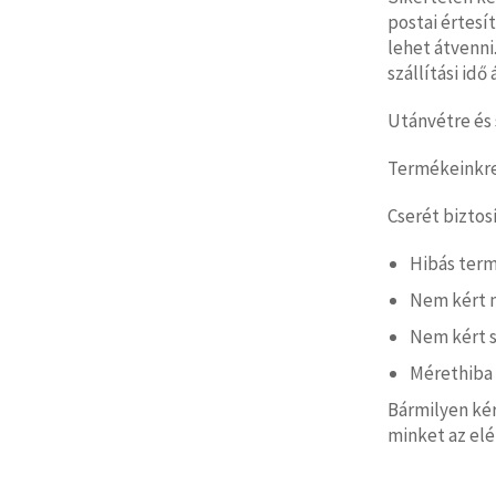
postai értesí
lehet átvenni.
szállítási idő
Utánvétre és 
Termékeinkre 
Cserét biztos
Hibás ter
Nem kért 
Nem kért s
Mérethiba
Bármilyen ké
minket az el