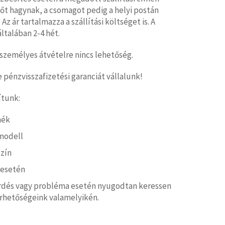
tőt hagynak, a csomagot pedig a helyi postán
 Az ár tartalmazza a szállítási költséget is. A
 általában 2-4 hét.
személyes átvételre nincs lehetőség.
pénzvisszafizetési garanciát vállalunk!
ítunk:
mék
modell
zín
 esetén
rdés vagy probléma esetén nyugodtan keressen
érhetőségeink valamelyikén.