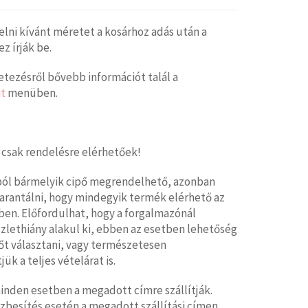
elni kívánt méretet a kosárhoz adás után a
 írják be.
tezésről bővebb információt talál a
t
menüben.
 csak rendelésre elérhetőek!
ból bármelyik cipő megrendelhető, azonban
arantálni, hogy mindegyik termék elérhető az
en. Előfordulhat, hogy a forgalmazónál
zlethiány alakul ki, ebben az esetben lehetőség
őt választani, vagy természetesen
jük a teljes vételárat is.
nden esetben a megadott címre szállítják.
zbesítés esetén a megadott szállítási címen