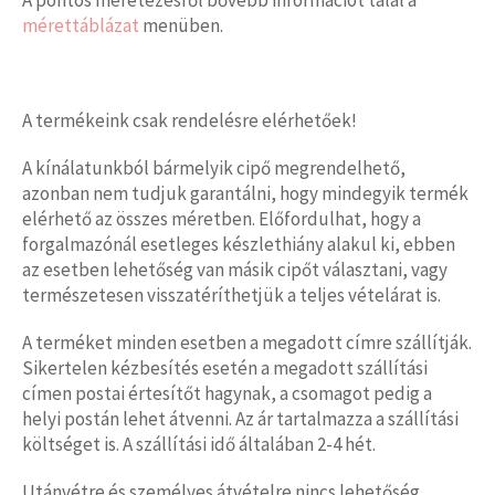
mérettáblázat
menüben.
A termékeink csak rendelésre elérhetőek!
A kínálatunkból bármelyik cipő megrendelhető,
azonban nem tudjuk garantálni, hogy mindegyik termék
elérhető az összes méretben. Előfordulhat, hogy a
forgalmazónál esetleges készlethiány alakul ki, ebben
az esetben lehetőség van másik cipőt választani, vagy
természetesen visszatéríthetjük a teljes vételárat is.
A terméket minden esetben a megadott címre szállítják.
Sikertelen kézbesítés esetén a megadott szállítási
címen postai értesítőt hagynak, a csomagot pedig a
helyi postán lehet átvenni. Az ár tartalmazza a szállítási
költséget is. A szállítási idő általában 2-4 hét.
Utánvétre és személyes átvételre nincs lehetőség.