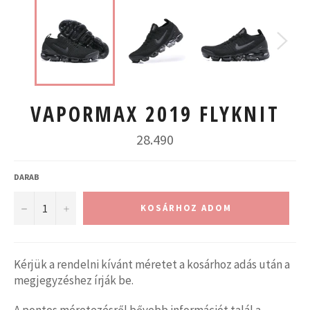
VAPORMAX 2019 FLYKNIT
Normál
28.490
ár
DARAB
−
+
KOSÁRHOZ ADOM
Kérjük a rendelni kívánt méretet a kosárhoz adás után a
megjegyzéshez írják be.
A pontos méretezésről bővebb információt talál a